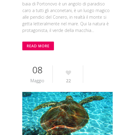
baia di Portonovo è un angolo di paradiso
caro a tutti gli anconetani, è un luogo magico
alle pendici del Conero, in realtà il monte si
getta letteralmente nel mare. Qui la natura è
protagonista, il verde della macchia...
READ MORE
08
Maggio
22