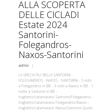
ALLA SCOPERTA
DELLE CICLADI
Estate 2024
Santorini-
Folegandros-
Naxos-Santorini
admin
|
LA GRECIA PIU' BELLA SANTORINI -
FOLEGANDROS - NAXOS - SANTORINI - 3 notti
a Folegandros in BB - 3 notti a Naxos in BB - 1
notte a Santorini in BB -
traghetto/catamarano Santorini/Folegandros -
traghetto/catamarano Folegandros/Naxos -
traghetto/catamarano Naxos/Santorini Quote