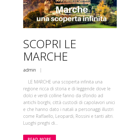
SCOPRI LE
MARCHE
admin
|
LE MARCHE una scoperta infinita una
regione ricca di storia e di leggende dove le
dolci e verdi colline fanno da sfondo ad
antichi borghi, città custodi di capolavori unici
e che hanno dato i natali a personaggi illustri
come Raffaello, Leopardi, Rossini e tanti altri.
Luoghi preghi di...
READ MORE