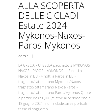
ALLA SCOPERTA
DELLE CICLADI
Estate 2024
Mykonos-Naxos-
Paros-Mykonos
admin
|
LA GRECIA PIU' BELLA pacchetto 3 MYKONOS -
NAXOS - PAROS - MYKONOS - 3 notti a
Naxos in BB - 4 notti a Paros in BB -
traghetto/catamarano Mykonos/Naxos -
traghetto/catamarano Naxos/Paros -
traghetto/catamarano Paros/Mykonos Quote
a partire da 690,00 (relative al periodo fino al
18 giugno 2024) non include:tasse portuali,
tasse di soggiorno...