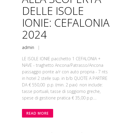
DELLE ISOLE
IONIE: CEFALONIA
2024
admin
|
LE ISOLE IONIE pacchetto 1 CEFALONIA +
NAVE - traghetto Ancona/Patrasso/Ancona
passaggio ponte a/r con auto propria - 7 nts
in hotel 2 stelle sup. in b/b QUOTE A PARTIRE
DA € 550,00 p.p. (min. 2 pax) non include:
tasse portuali, tasse di soggiorno greche,
spese di gestione pratica € 35,00 p.p....
READ MORE