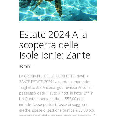
Estate 2024 Alla
scoperta delle
Isole Ionie: Zante
admin
|
LA GRECIA PIU' BELLA PACCHETTO NAVE +
ZANTE ESTATE 2024 La quota comprende:
Traghetto A/R Ancona-Igoumenitsa-Ancona in
passaggio deck + auto 7 notti in hotel 2** in
bb Quote a persona da…….552,00 non
include: tasse portuali, tasse di soggiorno
greche, spese di gestione pratica € 35,00 p.p.
comprensive della polizza medico bagaglio Si