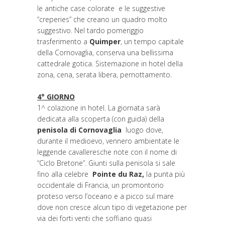
le antiche case colorate e le suggestive
“creperies” che creano un quadro molto
suggestivo. Nel tardo pomeriggio
trasferimento a
Quimper
, un tempo capitale
della Cornovaglia, conserva una bellissima
cattedrale gotica. Sistemazione in hotel della
zona, cena, serata libera, pernottamento.
4° GIORNO
1^ colazione in hotel. La giornata sarà
dedicata alla scoperta (con guida) della
penisola di
Cornovaglia
luogo dove,
durante il medioevo, vennero ambientate le
leggende cavalleresche note con il nome di
“Ciclo Bretone”. Giunti sulla penisola si sale
fino alla celebre
Pointe du Raz,
la punta più
occidentale di Francia, un promontorio
proteso verso l’oceano e a picco sul mare
dove non cresce alcun tipo di vegetazione per
via dei forti venti che soffiano quasi