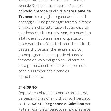
lontano dalle dune di sabbia, sferzato dai
venti dell’Oceano, si innalza il più antico
calvario bretone
quello di
Notre Dame de
Tronoen
le cui guglie eleganti dominano il
paesaggio. A fine pomeriggio faremo in modo
di trovarci nel caratteristico villaggio e porto
peschereccio di
Le Guilvinec,
è a quest’ora
infatti che si può ammirare lo spettacolo
unico dato dalla flottiglia di battelli carichi di
pesci e di crostacei che rientra in porto,
accompagnata da una specie di aureola
formata dal volo dei gabbiani. Al termine
della giornata rientro in hotel sempre nella
zona di Quimper per la cena e il
pernottamento.
5° GIORNO
Dopo la 1^ colazione incontro con la guida,
partenza in direzione nord. Lungo il percorso
sosta a
Saint-Thegonnec e Guimiliau
per
visitare i complessi parrocchiali più prestigiosi