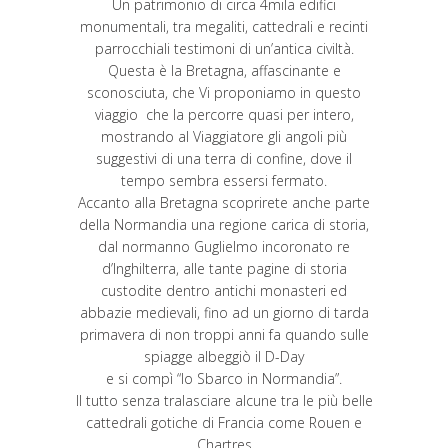
Un patrimonio di circa 4mila edifici
monumentali, tra megaliti, cattedrali e recinti
parrocchiali testimoni di un’antica civiltà.
Questa è la Bretagna, affascinante e
sconosciuta, che Vi proponiamo in questo
viaggio che la percorre quasi per intero,
mostrando al Viaggiatore gli angoli più
suggestivi di una terra di confine, dove il
tempo sembra essersi fermato.
Accanto alla Bretagna scoprirete anche parte
della Normandia una regione carica di storia,
dal normanno Guglielmo incoronato re
d’Inghilterra, alle tante pagine di storia
custodite dentro antichi monasteri ed
abbazie medievali, fino ad un giorno di tarda
primavera di non troppi anni fa quando sulle
spiagge albeggiò il D-Day
e si compì “lo Sbarco in Normandia”.
Il tutto senza tralasciare alcune tra le più belle
cattedrali gotiche di Francia come Rouen e
Chartres