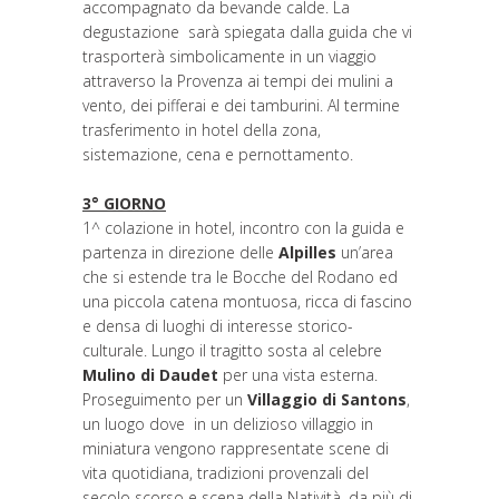
accompagnato da bevande calde. La
degustazione sarà spiegata dalla guida che vi
trasporterà simbolicamente in un viaggio
attraverso la Provenza ai tempi dei mulini a
vento, dei pifferai e dei tamburini. Al termine
trasferimento in hotel della zona,
sistemazione, cena e pernottamento.
3° GIORNO
1^ colazione in hotel, incontro con la guida e
partenza in direzione delle
Alpilles
un’area
che si estende tra le Bocche del Rodano ed
una piccola catena montuosa, ricca di fascino
e densa di luoghi di interesse storico-
culturale. Lungo il tragitto sosta al celebre
Mulino di Daudet
per una vista esterna.
Proseguimento per un
Villaggio di Santons
,
un luogo dove in un delizioso villaggio in
miniatura vengono rappresentate scene di
vita quotidiana, tradizioni provenzali del
secolo scorso e scena della Natività, da più di