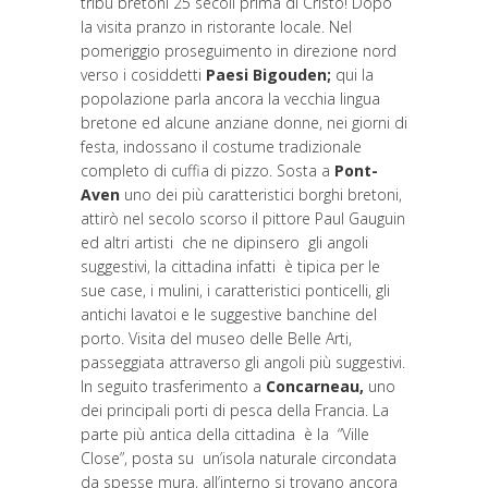
tribù bretoni 25 secoli prima di Cristo! Dopo
la visita pranzo in ristorante locale. Nel
pomeriggio proseguimento in direzione nord
verso i cosiddetti
Paesi Bigouden;
qui la
popolazione parla ancora la vecchia lingua
bretone ed alcune anziane donne, nei giorni di
festa, indossano il costume tradizionale
completo di cuffia di pizzo. Sosta a
Pont-
Aven
uno dei più caratteristici borghi bretoni,
attirò nel secolo scorso il pittore Paul Gauguin
ed altri artisti che ne dipinsero gli angoli
suggestivi, la cittadina infatti è tipica per le
sue case, i mulini, i caratteristici ponticelli, gli
antichi lavatoi e le suggestive banchine del
porto. Visita del museo delle Belle Arti,
passeggiata attraverso gli angoli più suggestivi.
In seguito trasferimento a
Concarneau,
uno
dei principali porti di pesca della Francia. La
parte più antica della cittadina è la “Ville
Close”, posta su un’isola naturale circondata
da spesse mura, all’interno si trovano ancora