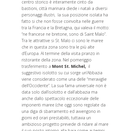
centro storico è interamente cinto da
bastioni, città marinara diede i natali a diversi
personaggi illustri, la sua posizione isolata ha
fatto si che non fosse coinvolta nelle guerre
tra la Francia e la Bretagna, qui valeva il motto:
“ne francese ne bretone, sono di Saint Malo”.
Tra le attrattive si St. Malo ci sono le maree
che in questa zona sono tra le più alte
d’Europa. Al termine della visita pranzo in
ristorante della zona. Nel pomeriggio
trasferimento a
Mont St.
Michel,
il
suggestivo isolotto su cui sorge un’Abbazia
viene considerato come una delle “meraviglie
dell’Occidente”. La sua fama universale non è
data solo dall’isolotto e dall’abbazia ma
anche dallo spettacolo eccezionale delle
imponenti maree (che oggi sono regolate da
una diga di sbarramento ed avvengono in
giorni ed orari prestabiliti, tuttavia un
ambizioso progetto prevede di ridare al mare
il suo posto intorno alla baia come ai tempi