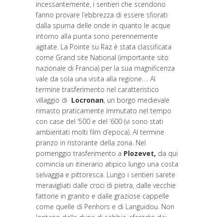
incessantemente, i sentieri che scendono
fanno provare l’ebbrezza di essere sfiorati
dalla spuma delle onde in quanto le acque
intorno alla punta sono perennemente
agitate. La Pointe su Raz è stata classificata
come Grand site National (importante sito
nazionale di Francia) per la sua magnificenza
vale da sola una visita alla regione…. Al
termine trasferimento nel caratteristico
villaggio di
Locronan
, un borgo medievale
rimasto praticamente immutato nel tempo
con case del ‘500 e del ‘600 (vi sono stati
ambientati molti film d’epoca). Al termine
pranzo in ristorante della zona. Nel
pomeriggio trasferimento a
Plozevet,
da qui
comincia un itinerario atipico lungo una costa
selvaggia e pittoresca. Lungo i sentieri sarete
meravigliati dalle croci di pietra, dalle vecchie
fattorie in granito e dalle graziose cappelle
come quelle di Penhors e di Languidou. Non