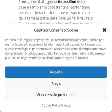
Si inizia con il villaggio di
Roussillon
le cui
case e l’ambiente circostante si confondono
per via delle tante sfumature rossastre e ocra
della terra estratta dalle cave vicine. Il risultato
è un villaggio dai mille colori, un luogo magico
dove è impossibile non osservare ogni angolo,
Gestisci Consenso Cookie
passeggiata a piedi attraverso il cosiddetto
Per fornire le migliori esperienze, utilizziamo tecnologie come i cookie per
“
Sentiero delle Ocre”
dove un tripudio di
memorizzare e/o accedere alle informazioni del dispositivo. Il consenso a
sfumature di rossi, arancioni e gialli
queste tecnologie ci permetterà di elaborare dati come il comportamento di
compongono la valle delle Fate e le falesie dei
navigazione o ID unici su questo sito. Non acconsentire o ritirare il consenso
Giganti, formazioni rocciose dalle forme ardite
può influire negativamente su alcune caratteristiche e funzioni.
nate milioni di anni fa grazie all’erosione
atmosferica.
Accetta
Pranzo in ristorante in corso di visite.
La giornata prosegue con la visita del villaggio
Nega
di
Gordes,
arroccato su uno sperone di
rocca, offre all’arrivo un colpo d’occhio
Visualizza le preferenze
semplicemente spettacolare, passeggiata tra
le viuzze “sali e scendi” che nascondono angoli
Cookie Policy
Privacy
davvero suggestivi, fra vecchie case e giardini
quasi impercettibili, nella piazza principale,