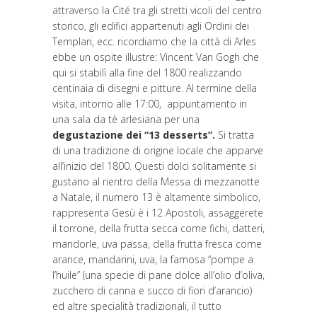
attraverso la Cité tra gli stretti vicoli del centro
storico, gli edifici appartenuti agli Ordini dei
Templari, ecc. ricordiamo che la città di Arles
ebbe un ospite illustre: Vincent Van Gogh che
qui si stabilì alla fine del 1800 realizzando
centinaia di disegni e pitture. Al termine della
visita, intorno alle 17:00, appuntamento in
una sala da tè arlesiana per una
degustazione dei “13 desserts”.
Si tratta
di una tradizione di origine locale che apparve
all’inizio del 1800. Questi dolci solitamente si
gustano al rientro della Messa di mezzanotte
a Natale, il numero 13 è altamente simbolico,
rappresenta Gesù è i 12 Apostoli, assaggerete
il torrone, della frutta secca come fichi, datteri,
mandorle, uva passa, della frutta fresca come
arance, mandarini, uva, la famosa “pompe a
l’huile” (una specie di pane dolce all’olio d’oliva,
zucchero di canna e succo di fiori d’arancio)
ed altre specialità tradizionali, il tutto