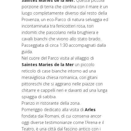
Saintes Maries de la Mer.
Questa piccola
porzione di terra che confina con il mare è un
luogo completamente diverso dal resto della
Provenza, un eco-Parco di natura selvaggia ed
incontaminata tra fenicotteri rosa, tori
indomiti che pascolano nella brughiera e
cavalli bianchi che vivono allo stato brado.
Passeggiata di circa 1:30 accompagnati dalla
guida.
Nel cuore del Parco visita al villaggio di
Saintes Maries de la Mer
un piccolo
reticolo di case bianche intorno ad una
meravigliosa chiesa romanica, con gitani
pittoreschi che si aggirano nelle piazze con
chitarre e cappelli neri e davanti ad una lunga
spiaggia di sabbia.
Pranzo in ristorante della zona.
Pomeriggio dedicato alla visita di
Arles
fondata dai Romani, di cui conserva ancor
oggi diverse testimonianze come l’Arena e il
Teatro, è una città dal fascino antico con i