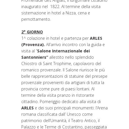
Promenade des Anglais, il lungomare cittadino
inaugurato nel 1822. Al termine della visita
sistemazione in hotel a Nizza, cena e
pernottamento.
2° GIORNO
1^ colazione in hotel e partenza per
ARLES
(Provenza).
All’arrivo incontro con la guida e
visita al “
Salone Internazionale dei
Santonniers”
allestito nello splendido
Chiostro di Saint Trophime, capolavoro del
romanico provenzale. Il Salone riunisce le più
belle rappresentazioni di statuine del presepe
provenzale provenienti da artigiani di tutta la
provincia come pure di paesi lontani. Al
termine della visita pranzo in ristorante
cittadino. Pomeriggio dedicato alla visita di
ARLES
e dei suoi principali monumenti: l’Arena
romana classificata dall’ Unesco come
patrimonio dell’Umanità, il Teatro Antico, il
Palazzo e le Terme di Costantino, passeggiata