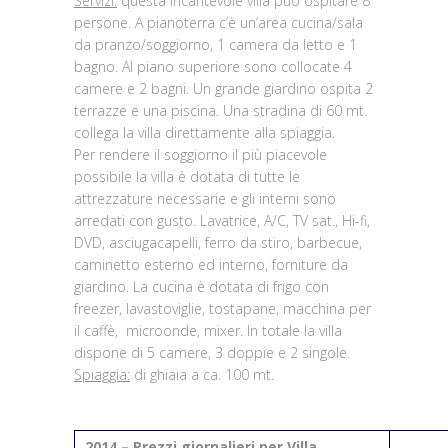
Servizi:
questa incantevole villa può ospitare 8
persone. A pianoterra c’è un’area cucina/sala
da pranzo/soggiorno, 1 camera da letto e 1
bagno. Al piano superiore sono collocate 4
camere e 2 bagni. Un grande giardino ospita 2
terrazze e una piscina. Una stradina di 60 mt.
collega la villa direttamente alla spiaggia.
Per rendere il soggiorno il più piacevole
possibile la villa è dotata di tutte le
attrezzature necessarie e gli interni sono
arredati con gusto. Lavatrice, A/C, TV sat., Hi-fi,
DVD, asciugacapelli, ferro da stiro, barbecue,
caminetto esterno ed interno, forniture da
giardino. La cucina è dotata di frigo con
freezer, lavastoviglie, tostapane, macchina per
il caffè, microonde, mixer. In totale la villa
dispone di 5 camere, 3 doppie e 2 singole.
Spiaggia:
di ghiaia a ca. 100 mt.
2014 – Prezzi giornalieri per Villa