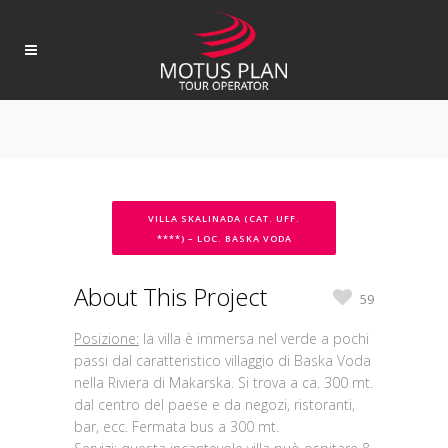
VILLA SKALINADA (CAT. UFF.
****) – LOC. BASKA VODA
About This Project
59
Posizione:
la villa è immersa nel verde a pochi
passi dal caratteristico villaggio di Baska Voda
nella Riviera di Makarska. Si trova a ca. 300 mt.
dal centro del paese e da negozi, ristoranti,
bar, ecc. Fermata bus a 300 mt.