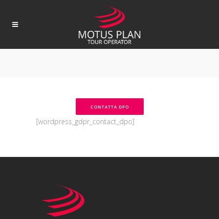
CONTATTA DPO
[wordpress_gdpr_contact_dpo]